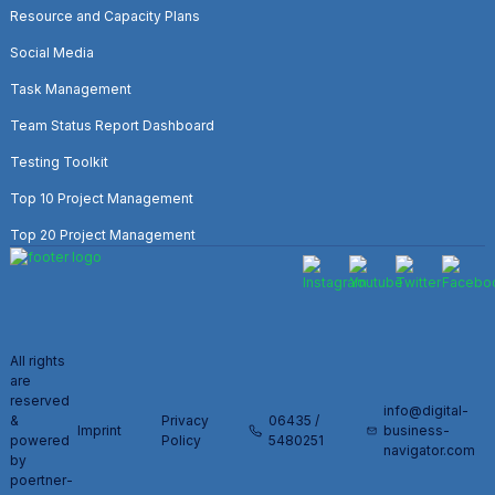
Resource and Capacity Plans
Social Media
Task Management
Team Status Report Dashboard
Testing Toolkit
Top 10 Project Management
Top 20 Project Management
All rights
are
reserved
info@digital-
&
Privacy
06435 /
Imprint
business-
powered
Policy
5480251
navigator.com
by
poertner-